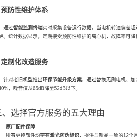
.
预防性维护体系
通过
智能监测终端
实时采集设备运行数据，当电机转速偏差超
醒。统计数据显示，定期接受预防性维护的离心机，故障率可降
.
定制化改造服务
针对老旧机型推出
环保节能升级方案
，通过替换无刷电机、加
40%，噪音值从65dB降至52dB以下。
三、选择官方服务的五大理由
原厂配件保障
所有更换部件均带有
激光防伪标识
，提供与新品一致的12个