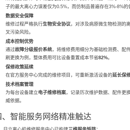
子的最大离心力误差仅为0.5%，而仿制品普遍存在3%-8%
数据安全保障
维修过程严格执行
生物安全协议
，对涉及病原微生物检测的
叉污染风险。
成本控制优势
通过
故障分级报价系统
，将维修费用细分为基础检测费、配
刷更换为例，整体费用可比设备重置成本节省
82%
。
保修政策延续
在官方服务中心完成的维修项目，可重新激活设备的
延长保
技术档案管理
为每台设备建立
电子维修档案
，记录历次维护数据、配件更
威依据。
四、智能服务网络精准触达
日立离心机维修服务中心已构建
三维服务矩阵
：