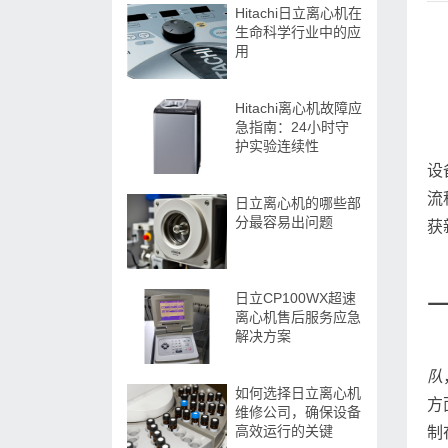
Hitachi日立离心机在
生命科学行业中的应
用
Hitachi离心机故障应
急指南：24小时守
护实验连续性
设
流
日立离心机的哪些部
分最容易出问题
获
日立CP100WX超速
离心机售后服务应急
解决方案
队
如何选择日立离心机
方
维修公司，确保设备
高效运行的关键
制