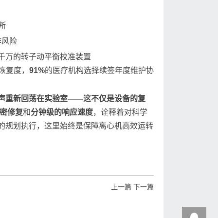
断
作风险
千万的转子动平衡校准装置
恢复度，
91%
的医疗机构选择续签年度维护协
声重新回荡在实验室——这不仅是设备的复
密修复
和
分钟级的响应速度
，诠释着对科学
的规划执行，这里始终是保障离心机高效运转
上一篇
下一篇