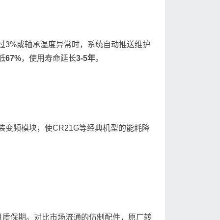
过3%或轴承温度异常时，系统自动推送维护
低
67%
，使用寿命延长
3-5年
。
装变频模块，使CR21G等经典机型的能耗降
月质保期。对比市场流通的仿制配件，原厂转