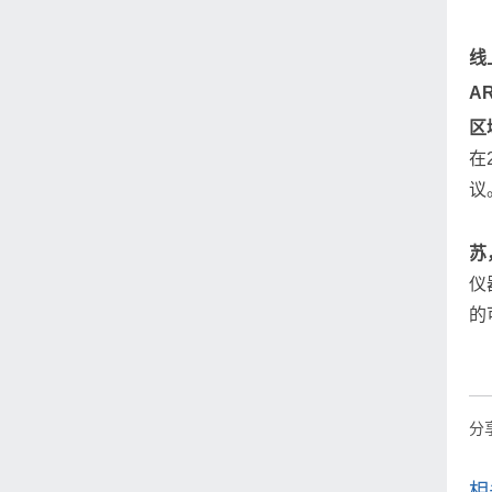
线
A
区
在
议
苏
仪
的
分
相