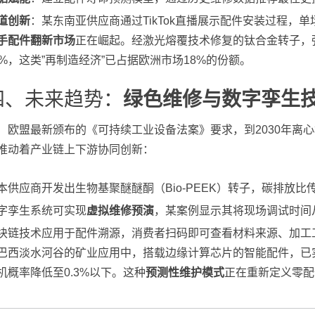
道创新
：某东南亚供应商通过TikTok直播展示配件安装过程，单
手配件翻新市场
正在崛起。经激光熔覆技术修复的钛合金转子，
5%，这类”再制造经济”已占据欧洲市场18%的份额。
四、未来趋势：
绿色维修与数字孪生
欧盟最新颁布的《可持续工业设备法案》要求，到2030年离
推动着产业链上下游协同创新：
本供应商开发出生物基聚醚醚酮（Bio-PEEK）转子，碳排放比
字孪生系统可实现
虚拟维修预演
，某案例显示其将现场调试时间从
块链技术应用于配件溯源，消费者扫码即可查看材料来源、加工
巴西淡水河谷的矿业应用中，搭载边缘计算芯片的智能配件，已
机概率降低至0.3%以下。这种
预测性维护模式
正在重新定义零配