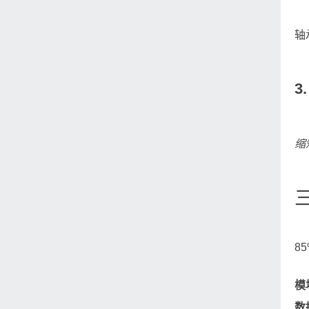
轴
3
缩
8
模
数