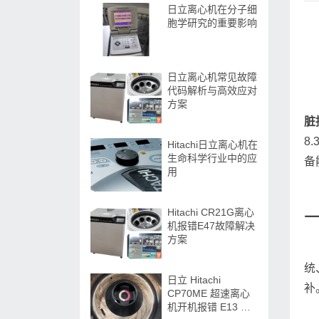
日立离心机在分子细
胞学研究的重要影响
日立离心机常见故障
代码解析与高效应对
方案
脏
8
Hitachi日立离心机在
生命科学行业中的应
备
用
Hitachi CR21G离心
机报错E47故障解决
方案
统
日立 Hitachi
补
CP70ME 超速离心
机开机报错 E13 故