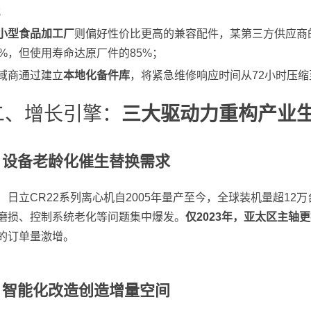
；
小型食品加工厂
则偏好性价比更高的兼容配件，某第三方供应商的
0%，但使用寿命达原厂件的85%；
域商通过建立
本地化备件库
，将紧急维修响应时间从72小时压缩
二、增长引擎：
三大驱动力重构产业
. 设备老龄化催生替换需求
日立CR22系列离心机自2005年量产至今，全球装机量超12
磨损、控制系统老化等问题集中爆发。
仅2023年，亚太区主轴
的订单量激增。
. 智能化改造创造增量空间