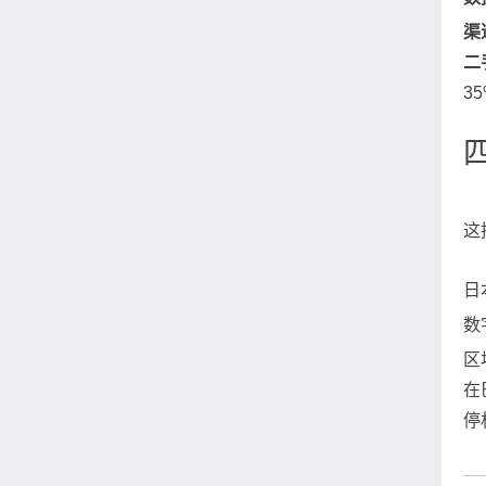
渠
二
3
这
日
数
区
在
停