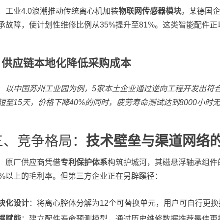
工业4.0浪潮推动传统离心机加装
物联网传感器模块
。某德国企
承故障，使计划性维修比例从35%提升至81%。这类智能配件正
. 供应链本地化降低采购成本
以中国苏州工业园为例，5家本土企业通过逆向工程开发出符合J
短至15天，价格下降40%的同时，疲劳寿命测试达到8000小时
三、竞争格局：
技术壁垒与渠道网络
原厂供应商凭借
专利保护体系
构筑护城河，其磁悬浮轴承组件
5%以上的毛利率。但第三方企业正在另辟蹊径：
块化设计
：将离心腔体分解为12个可替换单元，用户可自行更
据赋能
：建立配件寿命预测模型，通过历史维修数据推荐最佳更