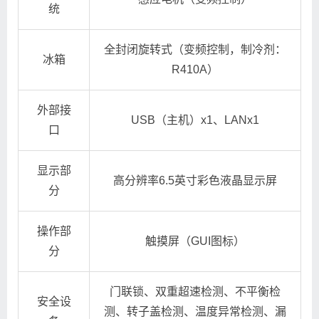
统
全封闭旋转式（变频控制，制冷剂：
冰箱
R410A）
外部接
USB（主机）x1、LANx1
口
显示部
高分辨率6.5英寸彩色液晶显示屏
分
操作部
触摸屏（GUI图标）
分
门联锁、双重超速检测、不平衡检
安全设
测、转子盖检测、温度异常检测、漏