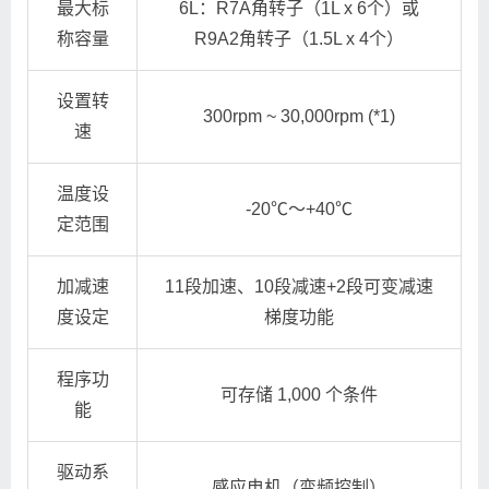
最大标
6L：R7A角转子（1L x 6个）或
称容量
R9A2角转子（1.5L x 4个）
设置转
300rpm ~ 30,000rpm (*1)
速
温度设
-20℃～+40℃
定范围
加减速
11段加速、10段减速+2段可变减速
度设定
梯度功能
程序功
可存储 1,000 个条件
能
驱动系
感应电机（变频控制）