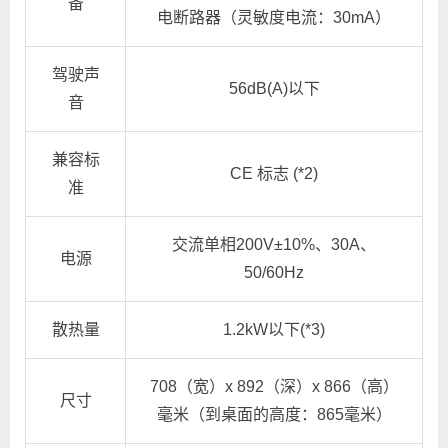
备
电断路器（灵敏度电流：30mA）
驾驶声
56dB(A)以下
音
兼容标
CE 标志 (*2)
准
交流单相200V±10%、30A、
电源
50/60Hz
散热量
1.2kW以下(*3)
708（宽）x 892（深）x 866（高）
尺寸
毫米（到桌面的高度：865毫米）